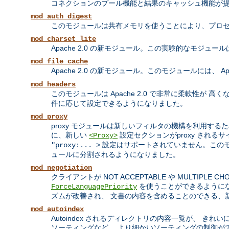
コネクションのプール機能と結果のキャッシュ機能が
mod_auth_digest
このモジュールは共有メモリを使うことにより、プロセ
mod_charset_lite
Apache 2.0 の新モジュール。この実験的なモジュ
mod_file_cache
Apache 2.0 の新モジュール。このモジュールには、 Apa
mod_headers
このモジュールは Apache 2.0 で非常に柔軟性が 高
件に応じて設定できるようになりました。
mod_proxy
proxy モジュールは新しいフィルタの機構を利用するため
に、新しい
設定セクションがproxy される
<Proxy>
設定はサポートされていません。この
"proxy:... >
ュールに分割されるようになりました。
mod_negotiation
クライアントが NOT ACCEPTABLE や MULTI
を使うことができるようになり
ForceLanguagePriority
ズムが改善され、 文書の内容を含めることのできる、
mod_autoindex
Autoindex されるディレクトリの内容一覧が、 き
ソーティングなど、 より細かいソーティングの制御が