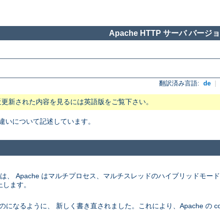
Apache HTTP サーバ バージョン
翻訳済み言語:
de
|
近更新された内容を見るには英語版をご覧下さい。
 の主な違いについて記述しています。
ム上では、 Apache はマルチプロセス、マルチスレッドのハイブリッドモ
上します。
になるように、 新しく書き直されました。これにより、Apache の conf