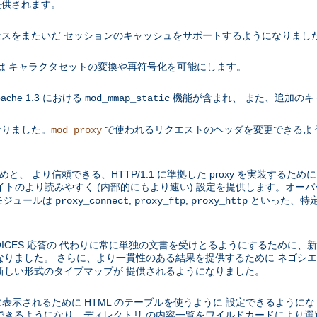
提供されます。
スをまたいだ セッションのキャッシュをサポートするようになりまし
ールは キャラクタセットの変換や再符号化を可能にします。
che 1.3 における
機能が含まれ、 また、追加のキ
mod_mmap_static
くなりました。
で使われるリクエストのヘッダを変更できるよ
mod_proxy
と、 より信頼できる、HTTP/1.1 に準拠した proxy を実装するた
サイトのより読みやすく (内部的にもより速い) 設定を提供します。オー
モジュールは
,
,
といった、特定
proxy_connect
proxy_ftp
proxy_http
PLE CHOICES 応答の 代わりに常に単独の文書を受けとるようにするため
ました。 さらに、より一貫性のある結果を提供するために ネゴシエーション
新しい形式のタイプマップが 提供されるようになりました。
れいに表示されるために HTML のテーブルを使うように 設定できるよう
できるようになり、ディレクトリ の内容一覧をワイルドカードにより