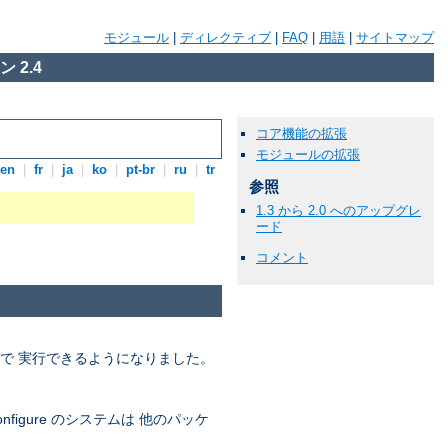
モジュール
|
ディレクティブ
|
FAQ
|
用語
|
サイトマップ
 2.4
コア機能の拡張
モジュールの拡張
en
|
fr
|
ja
|
ko
|
pt-br
|
ru
|
tr
参照
1.3 から 2.0 へのアップグレ
ード
コメント
ードで 実行できるようになりました。
igure のシステムは 他のパッケ