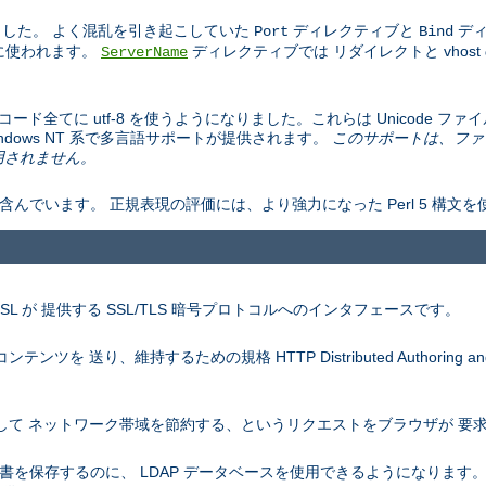
した。 よく混乱を引き起こしていた
ディレクティブと
ディ
Port
Bind
ドに使われます。
ディレクティブでは リダイレクトと vhos
ServerName
文字エンコード全てに utf-8 を使うようになりました。これらは Unicode
の Windows NT 系で多言語サポートが提供されます。
このサポートは、ファ
は適用されません。
含んでいます。 正規表現の評価には、より強力になった Perl 5 構文
nSSL が 提供する SSL/TLS 暗号プロトコルへのインタフェースです。
を 送り、維持するための規格 HTTP Distributed Authoring and V
を圧縮して ネットワーク帯域を節約する、というリクエストをブラウザが 
認証の証明書を保存するのに、 LDAP データベースを使用できるようになりま