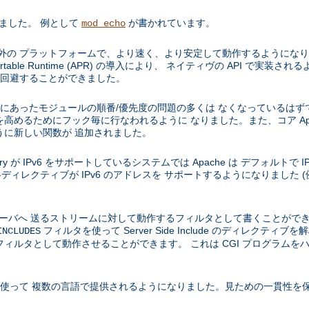
りました。 例として
が書かれています。
mod_echo
などの Unix 以外の プラットフォームで、より速く、より安定して動作するよ
e Portable Runtime (APR) の導入により、 ネイティヴの API で
を 回避することができました。
 1.3 にあったモジュールの順番/優先度の問題の多くは なくなっているはず
高めるためにフック毎に行なわれるように なりました。また、コア Apa
うに新しい関数が 追加されました。
e library が IPv6 をサポートしているシステムでは Apache は デフォルトで 
ディレクティブが IPv6 のアドレスを サポートするようになりました (
、サーバへ 送るストリームに対して動作するフィルタとして書くことがで
フィルタを使って Server Side Include のディレクテ
INCLUDES
ィルタとして動作させることができます。 これは CGI プログラムを
を使って 複数の言語で提供されるようになりました。見ための一貫性を