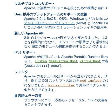
マルチプロトコルサポート
Apache に複数のプロトコルを扱うための機構が備わ
Unix 以外のプラットフォームのサポートの改善
Apache 2.0 は BeOS、OS/2、Windows 
マルチプロセッシングモジュール
(MPM) と Apach
いことが多い POSIX エミュレーションレイヤの使用
新しい Apache API
2.0 ではモジュールの API が大きく変わりました。
どを自動的に行ない、 モジュールの順番はより柔軟性を
なく 追加のモジュール機能を提供することができるよ
IPv6 サポート
Apache が使用している Apache Portable Runtim
らに、
,
,
の各
Listen
NameVirtualHost
VirtualHost
")。
[2001:db8::1]:8080
フィルタ
Apache のモジュールはサーバから送られてきたり
り、例えば CGI スクリプトの出力を
の
mod_include
になりました。
で外部プログラムをフ
mod_ext_filter
似た方法でできます。
多言語エラー応答
ブラウザへのエラー応答のメッセージが、SSI の文書
ることもできます。