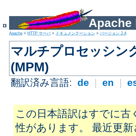
Apach
Apache
>
HTTP サーバ
>
ドキュメンテーション
>
バージョン 2.4
マルチプロセッシン
(MPM)
翻訳済み言語:
de
|
en
|
e
この日本語訳はすでに古
性があります。 最近更