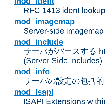
mod_ident
RFC 1413 ident looku
mod_imagemap
Server-side imagemap
mod_include
サーバがパースする ht
(Server Side Includes)
mod_info
サーバの設定の包括的
mod_isapi
ISAPI Extensions withi