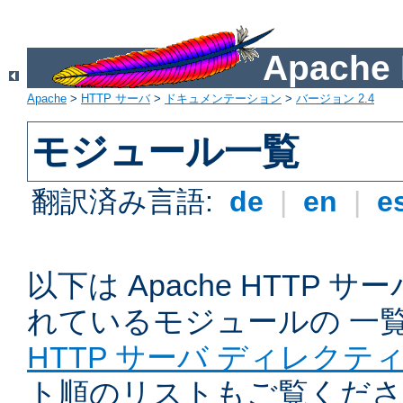
Apach
Apache
>
HTTP サーバ
>
ドキュメンテーション
>
バージョン 2.4
モジュール一覧
翻訳済み言語:
de
|
en
|
e
以下は Apache HTTP
れているモジュールの 一
HTTP サーバ ディレクテ
ト順のリストもご覧くださ