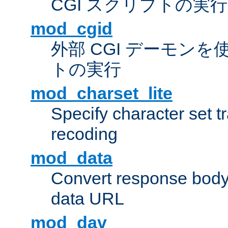
CGI スクリプトの実行
mod_cgid
外部 CGI デーモンを使
トの実行
mod_charset_lite
Specify character set tr
recoding
mod_data
Convert response bod
data URL
mod_dav