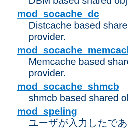
DBM based shared obje
mod_socache_dc
Distcache based share
provider.
mod_socache_memcac
Memcache based share
provider.
mod_socache_shmcb
shmcb based shared ob
mod_speling
ユーザが入力したであろ