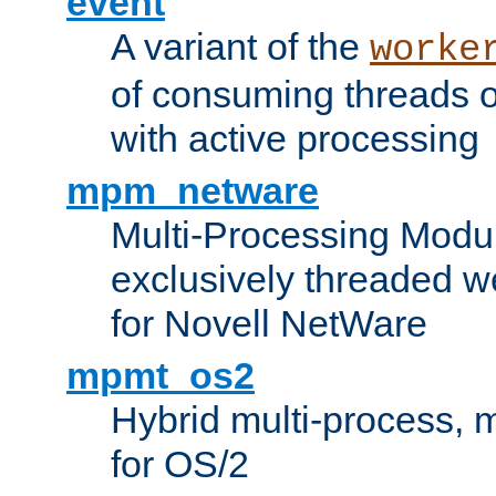
event
A variant of the
worke
of consuming threads o
with active processing
mpm_netware
Multi-Processing Modu
exclusively threaded w
for Novell NetWare
mpmt_os2
Hybrid multi-process,
for OS/2