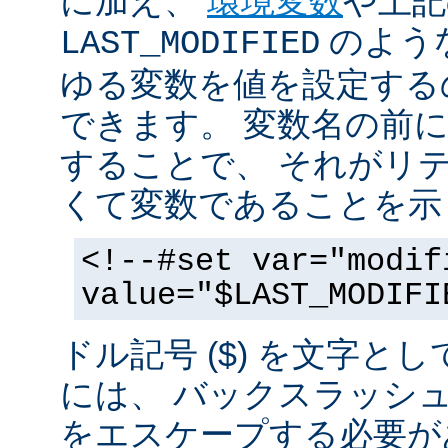
に加え、
環境変数
や上記
のような
LAST_MODIFIED
ゆる変数を値を設定する
できます。 変数名の前にド
することで、 それがリ
くて変数であることを示
<!--#set var="modif
value="$LAST_MODIFI
ドル記号 ($) を文字と
には、 バックスラッシ
をエスケープする必要が