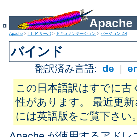
Apach
Apache
>
HTTP サーバ
>
ドキュメンテーション
>
バージョン 2.4
バインド
翻訳済み言語:
de
|
e
この日本語訳はすでに古
性があります。 最近更
には英語版をご覧下さい
Apache が使用するアド