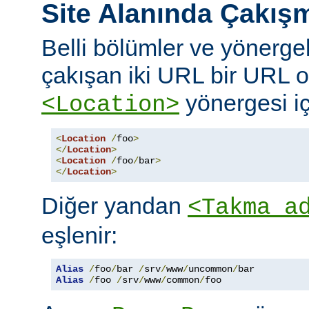
Site Alanında Çakış
Belli bölümler ve yönergel
çakışan iki URL bir URL ol
yönergesi iç
<Location>
<
Location
/
foo
>
</
Location
>
<
Location
/
foo
/
bar
>
</
Location
>
Diğer yandan
<Takma a
eşlenir:
Alias
/
foo
/
bar 
/
srv
/
www
/
uncommon
/
Alias
/
foo 
/
srv
/
www
/
common
/
foo