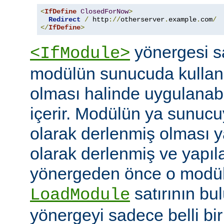
<
IfDefine
ClosedForNow
>
Redirect
/
 http
://
otherserver
.
example
.
com
/
</
IfDefine
>
yönergesi sa
<IfModule>
modülün sunucuda kullanı
olması halinde uygulanab
içerir. Modülün ya sunucuy
olarak derlenmiş olması 
olarak derlenmiş ve yapı
yönergeden önce o modüle 
satırının bu
LoadModule
yönergeyi sadece belli bi