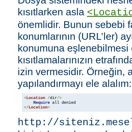
Dosya sistemindeki nesne
kısıtlarken asla
<Locati
önemlidir. Bunun sebebi fa
konumlarının (URL’ler) ay
konumuna eşlenebilmesi d
kısıtlamalarınızın etrafın
izin vermesidir. Örneğin, 
yapılandırmayı ele alalım:
<
Location
/
dir
/>
Require
</
Location
>
http://siteniz.mese