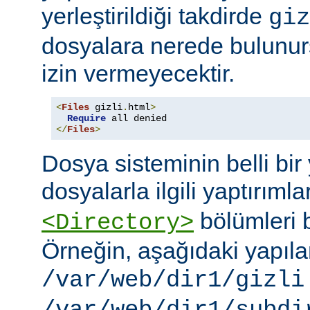
yerleştirildiği takdirde
giz
dosyalara nerede bulunur
izin vermeyecektir.
<
Files
 gizli
.
html
>
Require
</
Files
>
Dosya sisteminin belli bir 
dosyalarla ilgili yaptırımla
bölümleri bi
<Directory>
Örneğin, aşağıdaki yapıl
/var/web/dir1/gizli