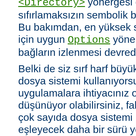
yönergesi 
<Directory>
sıfırlamaksızın sembolik ba
Bu bakımdan, en yüksek 
için uygun
yöner
Options
bağların izlenmesi devredış
Belki de siz sırf harf büyü
dosya sistemi kullanıyors
uygulamalara ihtiyacınız 
düşünüyor olabilirsiniz, fa
çok sayıda dosya sistem
eşleyecek daha bir sürü 