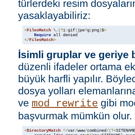
türlerdeki resim dosyaları
yasaklayabiliriz:
<
FilesMatch
 \.
(?
i
:
gif
|
jpe
?
g
|
png
)
$
>
Require
</
FilesMatch
>
İsimli gruplar ve geriye
düzenli ifadeler ortama ekl
büyük harfli yapılır. Böyl
dosya yolları elemanları
ve
gibi mo
mod_rewrite
başvurmak mümkün olur.
<
DirectoryMatch
^/
var
/
www
/
combined
/(?<
SITENAM