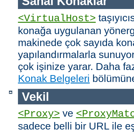
Sanal Konaklar
taşıyıcıs
<VirtualHost>
konağa uygulanan yönerge
makinede çok sayıda konağ
yapılandırmalarla sunuyor
çok işinize yarar. Daha faz
Konak Belgeleri
bölümüne
Vekil
ve
<Proxy>
<ProxyMat
sadece belli bir URL ile 