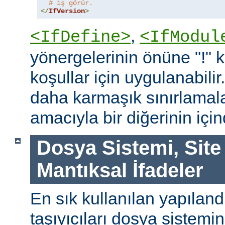
# iş görür.
</
IfVersion
>
,
<IfDefine>
<IfModul
yönergelerinin önüne "!"
koşullar için uygulanabilir
daha karmaşık sınırlamal
amacıyla bir diğerinin içind
Dosya Sistemi, Site
Mantıksal İfadeler
En sık kullanılan yapılan
taşıyıcıları dosya sistemi