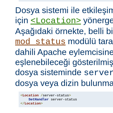
Dosya sistemi ile etkileş
için
yönerges
<Location>
Aşağıdaki örnekte, belli b
modülü tara
mod_status
dahili Apache eylemcisine
eşlenebileceği gösterilmişt
dosya sisteminde
serve
dosya veya dizin bulunması
<
Location
/
server-status
>
SetHandler
</
Location
>