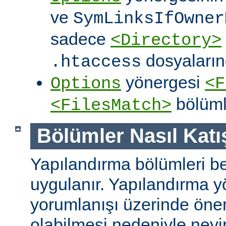
ve
SymLinksIfOwner
sadece
<Directory>
dosyalarınd
.htaccess
yönergesi
Options
<F
bölüml
<FilesMatch>
Bölümler Nasıl Katışt
Yapılandırma bölümleri bell
uygulanır. Yapılandırma y
yorumlanışı üzerinde önem
olabilmesi nedeniyle ney