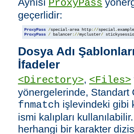
Aynısı
yönerge
ProxyPass
geçerlidir:
ProxyPass
/
special-area http
://
special
.
exampl
ProxyPass
/
 balancer
://
mycluster
/
 stickysessi
Dosya Adı Şablonları
İfadeler
,
<Directory>
<Files>
yönergelerinde, Standart
işlevindeki gibi
fnmatch
ismi kalıpları kullanılabilir
herhangi bir karakter dizis