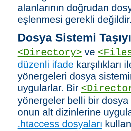
alanlarının doğrudan dos
eşlenmesi gerekli değildir
Dosya Sistemi Taşıyı
ve
<Directory>
<File
düzenli ifade
karşılıkları i
yönergeleri dosya sistemi
uygularlar. Bir
<Directo
yönergeler belli bir dosya
onun alt dizinlerine uygula
.htaccess dosyaları
kullan