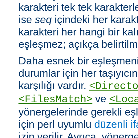
karakteri tek tek karakterle
ise
seq
içindeki her karakte
karakteri her hangi bir kalı
eşleşmez; açıkça belirtilm
Daha esnek bir eşleşmeni
durumlar için her taşıyıcın
karşılığı vardır.
<Direct
ve
<FilesMatch>
<Loc
yönergelerinde gerekli e
için perl uyumlu
düzenli i
izin verilir. Ayrıca, yöner