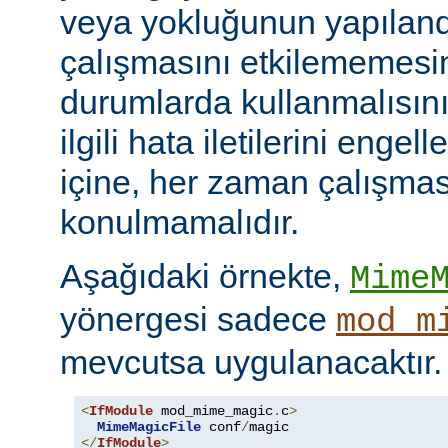
veya yokluğunun yapılan
çalışmasını etkilememesini
durumlarda kullanmalısını
ilgili hata iletilerini engel
içine, her zaman çalışmas
konulmamalıdır.
Aşağıdaki örnekte,
Mime
yönergesi sadece
mod_m
mevcutsa uygulanacaktır.
<
IfModule
 mod_mime_magic
.
c
>
MimeMagicFile
 conf
/
</
IfModule
>