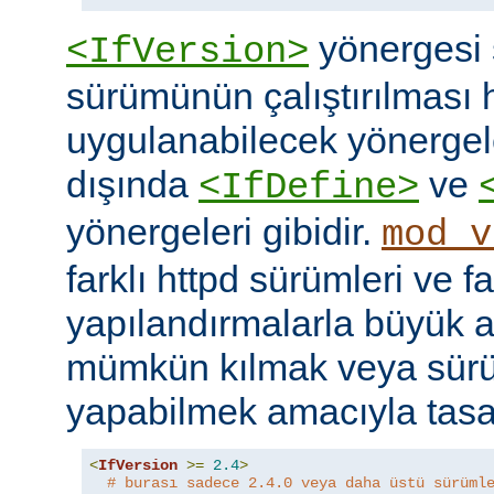
yönergesi 
<IfVersion>
sürümünün çalıştırılması 
uygulanabilecek yönergele
dışında
ve
<IfDefine>
yönergeleri gibidir.
mod_v
farklı httpd sürümleri ve fa
yapılandırmalarla büyük a
mümkün kılmak veya sür
yapabilmek amacıyla tasar
<
IfVersion
>=
2.4
>
# burası sadece 2.4.0 veya daha üstü sürüml