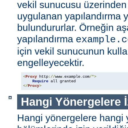
vekil sunucusu üzerinden e
uygulanan yapılandırma y
bulundururlar. Örneğin aş
yapılandırma
example.c
için vekil sunucunun kull
engelleyecektir.
<
Proxy
 http
://
www
.
example
.
com
/*>
Require
</
Proxy
>
Hangi Yönergelere İ
Hangi yönergelere hangi 