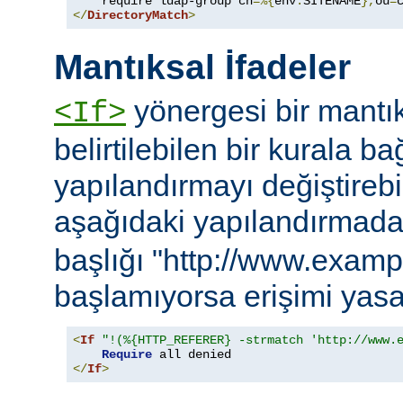
    require ldap-group cn
=%{
env
:
SITENAME
},
ou
=
</
DirectoryMatch
>
Mantıksal İfadeler
yönergesi bir mantık
<If>
belirtilebilen bir kurala ba
yapılandırmayı değiştirebil
aşağıdaki yapılandırmad
başlığı "http://www.examp
başlamıyorsa erişimi yasa
<
If
"!(%{HTTP_REFERER} -strmatch 'http://www.
Require
</
If
>