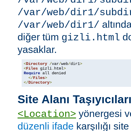
/var/web/dir1/subdi
/var/web/dir1/subdi
altınd
/var/web/dir1/
diğer tüm
do
gizli.html
yasaklar.
<
Directory
/
var
/
web
/
dir1
>
<
Files
 gizli
.
html
>
Require
 all denied

</
Files
>
</
Directory
>
Site Alanı Taşıyıcılar
yönergesi v
<Location>
düzenli ifade
karşılığı site