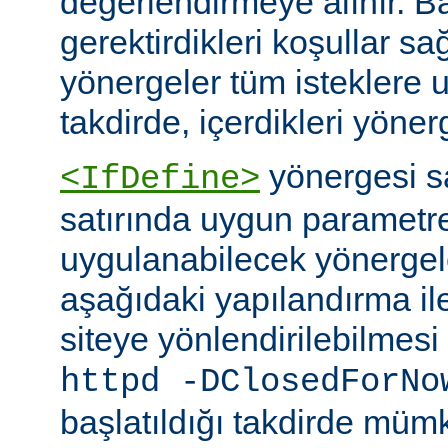
değerlendirmeye alınır. B
gerektirdikleri koşullar sa
yönergeler tüm isteklere u
takdirde, içerdikleri yönerg
yönergesi 
<IfDefine>
satırında uygun parametr
uygulanabilecek yönergeler
aşağıdaki yapılandırma ile
siteye yönlendirilebilmes
httpd -DClosedForNo
başlatıldığı takdirde müm