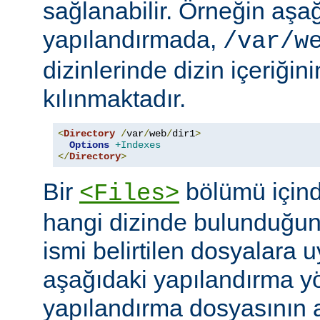
sağlanabilir. Örneğin aşa
yapılandırmada,
/var/w
dizinlerinde dizin içeriğin
kılınmaktadır.
<
Directory
/
var
/
web
/
dir1
>
Options
+Indexes
</
Directory
>
Bir
bölümü içind
<Files>
hangi dizinde bulunduğun
ismi belirtilen dosyalara 
aşağıdaki yapılandırma y
yapılandırma dosyasının