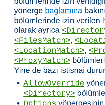
bölümlerinde izin verildiğ
yönerge
bağlamına
bakın
bölümlerinde izin verilen
olarak ayrıca
<Director
,
<FilesMatch>
<Locat
,
<LocationMatch>
<Pr
bölümlerin
<ProxyMatch>
Yine de bazı istisnai duru
yöner
AllowOverride
bölümler
<Directory>
yönergesini
Options