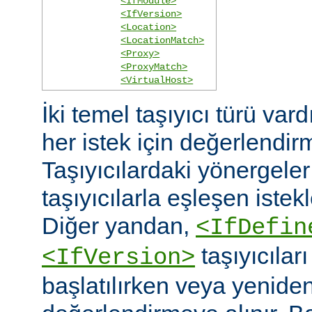
<IfModule>
<IfVersion>
<Location>
<LocationMatch>
<Proxy>
<ProxyMatch>
<VirtualHost>
İki temel taşıyıcı türü vard
her istek için değerlendirm
Taşıyıcılardaki yönergele
taşıyıcılarla eşleşen istekl
Diğer yandan,
<IfDefin
taşıyıcıla
<IfVersion>
başlatılırken veya yeniden