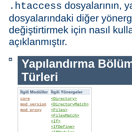
dosyalarının, y
.htaccess
dosyalarındaki diğer yönerge
değiştirtirmek için nasıl kull
açıklanmıştır.
Yapılandırma Bölümü
Türleri
İlgili Modüller
İlgili Yönergeler
core
<Directory>
mod_version
<DirectoryMatch>
mod_proxy
<Files>
<FilesMatch>
<If>
<IfDefine>