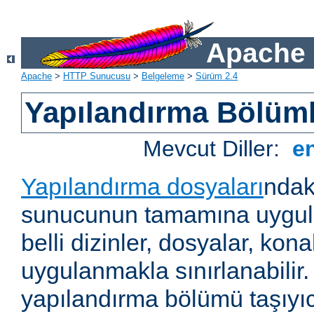
Apache 
Apache
>
HTTP Sunucusu
>
Belgeleme
>
Sürüm 2.4
Yapılandırma Bölüml
Mevcut Diller:
e
Yapılandırma dosyaları
ndak
sunucunun tamamına uygul
belli dizinler, dosyalar, ko
uygulanmakla sınırlanabilir
yapılandırma bölümü taşıyıc