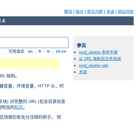
模块
|
指令
|
常见问题
|
术语
|
网站导航
.4
参见
可用语言:
en
|
fr
|
tr
|
zh-cn
mod_rewrite 参考手册
从 URL 映射到文件系统
mod_rewrite wiki
术语
RL 结构。
器变量，环境变量，HTTP 头，时
块) 对完整的 URL (包含目录信息
则附加的
标志
。
的常见场景的有充分注释的例子。 但