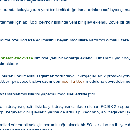
 oranda kolaylaştıran yeni bir kimlik doğrulama artalanı sağlayıcı şema
aydetmek için
isminde yeni bir işlev eklendi. Böyle bir 
ap_log_cerror
akdirde özel kod icra edilmesini isteyen modüllere yardımcı olmak üzere
isminde yeni bir yönerge eklendi. Öntanımlı yığıt b
ThreadStackSize
ulmaktadır.
ru olarak üretilmesini sağlamak zorundaydı. Süzgeçler artık protokol yön
işlevi üzerinden
modülüne devredebilmek
ilter_protocol
mod_filter
/zamanlanmış işlerini yapacak modülleri etkinleştirir.
dosyası geçti. Eski başlık dosyasınca ifade olunan POSIX.2
x.h
regex
,
gibi işlevlerin yerine de artık
,
işl
mp
regexec
ap_regcomp
ap_regexec
dileri yönetebilmek için sorumluluğu alacak bir SQL artalanına ihtiyaç 
 çok verimsiz olabilmektedir.