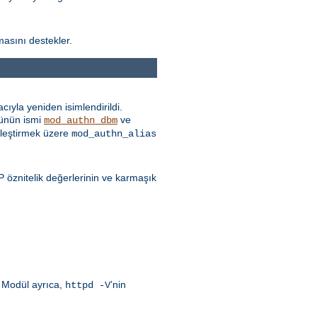
masını destekler.
ıyla yeniden isimlendirildi.
ünün ismi
ve
mod_authn_dbm
itleştirmek üzere
mod_authn_alias
öznitelik değerlerinin ve karmaşık
. Modül ayrıca,
’nin
httpd -V