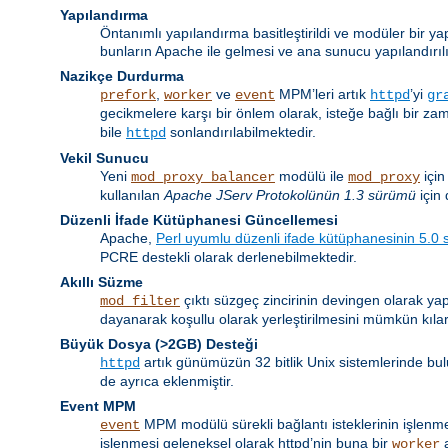
Yapılandırma
Öntanımlı yapılandırma basitleştirildi ve modüler bir ya
bunların Apache ile gelmesi ve ana sunucu yapılandırıl
Nazikçe Durdurma
,
ve
MPM’leri artık
’yi
prefork
worker
event
httpd
gr
gecikmelere karşı bir önlem olarak, isteğe bağlı bir z
bile
sonlandırılabilmektedir.
httpd
Vekil Sunucu
Yeni
modülü ile
için
mod_proxy_balancer
mod_proxy
kullanılan
Apache JServ Protokolünün 1.3 sürümü
için 
Düzenli İfade Kütüphanesi Güncellemesi
Apache,
Perl uyumlu düzenli ifade kütüphanesinin 5.0
PCRE destekli olarak derlenebilmektedir.
Akıllı Süzme
çıktı süzgeç zincirinin devingen olarak yap
mod_filter
dayanarak koşullu olarak yerleştirilmesini mümkün kılar
Büyük Dosya (>2GB) Desteği
artık günümüzün 32 bitlik Unix sistemlerinde bul
httpd
de ayrıca eklenmiştir.
Event MPM
MPM modülü sürekli bağlantı isteklerinin işlenmesi 
event
işlenmesi geleneksel olarak httpd’nin buna bir
a
worker