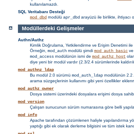
kullanılamazdı.
SQL Veritabanı Desteği
modülü
arayüzü ile birlikte, ihtiyac
mod_dbd
apr_dbd
Modüllerdeki Gelişmeler
Authn/Authz
Kimlik Doğrulama, Yetkilendirme ve Erişim Denetimi ile i
Örneğin,
modülü şimdi
v
mod_auth
mod_auth_basic
modülünün ismi de
olar
mod_access
mod_authz_host
diye yeni bir modül vardır (2.3/2.4 sürümlerinde kaldırıl
mod_authnz_ldap
Bu modül 2.0 sürümü
modülünün 2.2
mod_auth_ldap
arama süzgeçlerinin kullanımı gibi yeni özellikler eklenm
mod_authz_owner
Dosya sistemi üzerindeki dosyalara erişimi dosya sahi
mod_version
Çalışan sunucunun sürüm numarasına göre belli yapıland
mod_info
Apache tarafından çözümlenen haliyle yapılandırma yön
yaptığı gibi ek olarak derleme bilgisini ve tüm istek kanc
mod_ssl