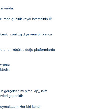
sı vardır.
durumda günlük kaydı istemcinin IP
diye yeni bir kanca
test_config
oyutunun küçük olduğu platformlarda
etimini
tedir.
gerçeklenimi şimdi
isim
.h
ap_
evleri geçerlidir.
duymaktadır. Her biri kendi