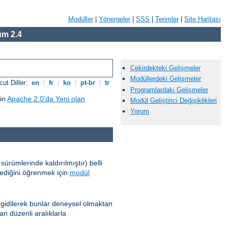
Modüller
|
Yönergeler
|
SSS
|
Terimler
|
Site Haritası
m 2.4
Çekirdekteki Gelişmeler
Modüllerdeki Gelişmeler
ut Diller:
en
|
fr
|
ko
|
pt-br
|
tr
Programlardaki Gelişmeler
çin
Apache 2.0’da Yeni olan
Modül Geliştirici Değişiklikleri
Yorum
ürümlerinde kaldırılmıştır) belli
ilediğini öğrenmek için
modül
 gidilerek bunlar deneysel olmaktan
an düzenli aralıklarla