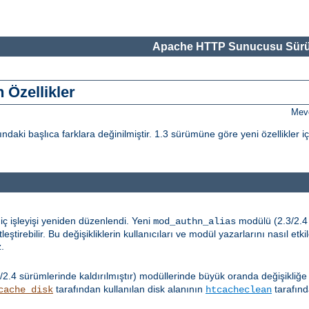
Apache HTTP Sunucusu Sürü
 Özellikler
Mevc
i başlıca farklara değinilmiştir. 1.3 sürümüne göre yeni özellikler i
iç işleyişi yeniden düzenlendi. Yeni
modülü (2.3/2.4 s
mod_authn_alias
tirebilir. Bu değişikliklerin kullanıcıları ve modül yazarlarını nasıl etk
z.
/2.4 sürümlerinde kaldırılmıştır) modüllerinde büyük oranda değişikliğe
tarafından kullanılan disk alanının
tarafınd
cache_disk
htcacheclean