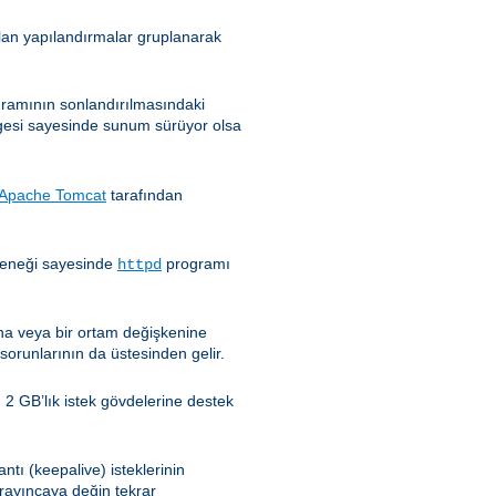
nılan yapılandırmalar gruplanarak
ramının sonlandırılmasındaki
esi sayesinde sunum sürüyor olsa
Apache Tomcat
tarafından
eneği sayesinde
programı
httpd
ğına veya bir ortam değişkenine
sorunlarının da üstesinden gelir.
 2 GB’lık istek gövdelerine destek
ntı (keepalive) isteklerinin
ayıncaya değin tekrar