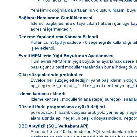
mod_authnz_*
Yeni kimlik doğrulama artalanının oluşturulmasını büyük
Bağlantı Hatalarının Günlüklenmesi
İstemci bağlantısında ortaya çıkan hataları günlüğe k
adresini içermektedir.
Deneme Yapılandırma Kancası Eklendi
Kullanıcı,
’yi sadece
seçeneği ile kullandığı t
httpd
-t
işlev eklendi.
Evreli MPM’lerin Yığıt Boyutunun Ayarlanması
Tüm evreli MPM’lerin yığıt boyutunu ayarlamak üzere
bazı üçüncü parti modüller tarafından buna ihtiyaç duy
Çıktı süzgeçlerinde protokoller
Evvelce her süzgeç etkilediğini yanıt başlıklarının doğ
veya
ap_register_output_filter_protocol
ap_f
İzleme kancası eklendi
İzleme kancası, modüllerin ana (tepe) süreçteki sıradan
Düzenli ifade programlama aryüzü değişti
başlık dosyası artık yok; yerine
pcreposix.h
ap_rege
alanı altında
başlık dosyasındadır.
ap_regex.h
regco
DBD Arayüzü (SQL Veritabanı API)
Apache 1.x ve 2.0’da, modüller, SQL veritabanlarını ken
bağlantısına sahip bir sürü modül olduğunda bu yöntem