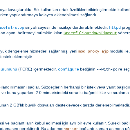
pıya kavuşturuldu. Sık kullanılan ortak özellikleri etkinleştirmekte kulla
ırken yapılandırmaya kolayca eklenebilmesi sağlandı.
sinyali sayesinde nazikçe durdurabilmektedir.
prog
aceful-stop
httpd
aman aşımı belirtmeyi mümkün kılan
yönerg
GracefulShutdownTimeout
 yük dengeleme hizmetleri sağlanmış, yeni
modülü ile
mod_proxy_ajp
destek eklenmiştir.
 sürümünü
(PCRE) içermektedir.
betiğinin
seç
configure
--with-pcre
ılandırılmasını sağlar. Süzgeçlerin herhangi bir istek veya yanıt başlı
 ve bunu yaparken 2.0 mimarisindeki sorunlu bağımlılıklar ve sıralama 
unan 2 GB’lık büyük dosyaları destekleyecek tarzda derlenebilmektedir.
ve bağlantıların kabul edilmesi için ayrı bir evre kullanır. Sürekli bağla
damasını gerektirirdi. Bu adanmış
bağlantı zaman aşımına uğr
worker