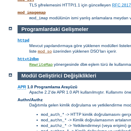
TLS şifrelemesini HTTP/1.1 için güncelleyen
RFC 2817
mod_imagemap
modülünün ismi yanlış anlamalara meydan 
mod_imap
Programlardaki Gelişmeler
httpd
Mevcut yapılandırmaya göre yüklenen modülleri listele
liste
üzerinden yüklenen DSO’ları içerir.
mod_so
httxt2dbm
yönergesinde
eşlem türü ile kullanma
RewriteMap
dbm
Modül Geliştirici Değişiklikleri
APR
1.0 Programlama Arayüzü
Apache 2.2’de APR 1.0 API kullanılmıştır. Kullanımı ön
Authn/Authz
Dağıtımla gelen kimlik doğrulama ve yetkilendirme modülle
-> HTTP kimlik doğrulamasını gerçe
mod_auth_*
-> Kimlik doğrulamasının artalanı
mod_authn_*
-> Yetkilendirmeyi (veya erişimi) g
mod_authz_*
-> Kimlik doğrulama ve yetkilendir