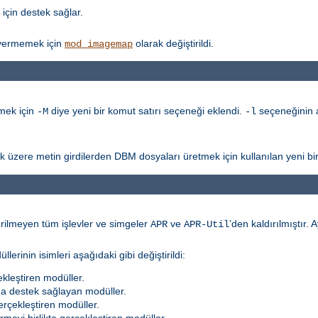
için destek sağlar.
vermemek için
olarak değiştirildi.
mod_imagemap
mek için
diye yeni bir komut satırı seçeneği eklendi.
seçeneğinin a
-M
-l
k üzere metin girdilerden DBM dosyaları üretmek için kullanılan yeni bi
erilmeyen tüm işlevler ve simgeler
ve
’den kaldırılmıştır. A
APR
APR-Util
rinin isimleri aşağıdaki gibi değiştirildi:
kleştiren modüller.
na destek sağlayan modüller.
erçekleştiren modüller.
meyi birlikte gerçekleştiren modüller.