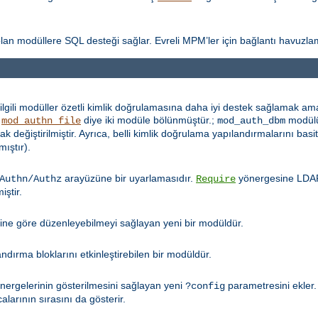
ı olan modüllere SQL desteği sağlar. Evreli MPM’ler için bağlantı havuzla
lgili modüller özetli kimlik doğrulamasına daha iyi destek sağlamak amac
e
diye iki modüle bölünmüştür.;
modül
mod_authn_file
mod_auth_dbm
ak değiştirilmiştir. Ayrıca, belli kimlik doğrulama yapılandırmalarını bas
mıştır).
arayüzüne bir uyarlamasıdır.
yönergesine LDAP 
Authn/Authz
Require
iştir.
bine göre düzenleyebilmeyi sağlayan yeni bir modüldür.
ırma bloklarını etkinleştirebilen bir modüldür.
ergelerinin gösterilmesini sağlayan yeni
parametresini ekler
?config
alarının sırasını da gösterir.