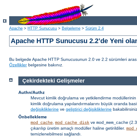
Apache
>
HTTP Sunucusu
>
Belgeleme
>
Sürüm 2.4
Apache HTTP Sunucusu 2.2’de Yeni olan
Bu belgede Apache HTTP Sunucusunun 2.0 ve 2.2 sürümleri arasındak
Özellikler
belgesine bakınız.
Çekirdekteki Gelişmeler
Authn/Authz
Mevcut kimlik doğrulama ve yetkilendirme modüllerinin 
kimlik doğrulama yapılandırmalarını büyük oranda basitleş
değişikliklerine
ve
geliştirici değişikliklerine
bakabilirsini
Önbellekleme
,
ve
(2.3
mod_cache
mod_cache_disk
mod_mem_cache
çıkarılıp üretim amaçlı modüller haline getirildiler.
mod_
temizlenebilmesi sağlandı.