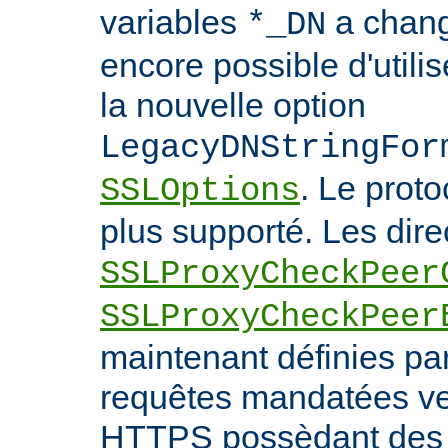
variables
a chang
*_DN
encore possible d'utilis
la nouvelle option
LegacyDNStringFor
. Le prot
SSLOptions
plus supporté. Les dire
SSLProxyCheckPeer
SSLProxyCheckPeer
maintenant définies par
requêtes mandatées ve
HTTPS possèdant des c