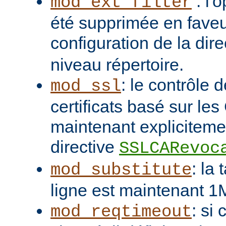
: l'
mod_ext_filter
été supprimée en faveu
configuration de la dir
niveau répertoire.
: le contrôle 
mod_ssl
certificats basé sur les
maintenant explicitemen
directive
SSLCARevoc
: la
mod_substitute
ligne est maintenant 1
: si
mod_reqtimeout