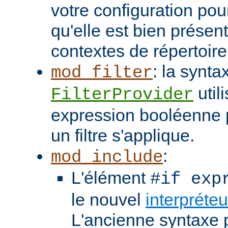
votre configuration pou
qu'elle est bien présen
contextes de répertoir
: la synta
mod_filter
util
FilterProvider
expression booléenne p
un filtre s'applique.
:
mod_include
L'élément
#if exp
le nouvel
interpréte
L'ancienne syntaxe p