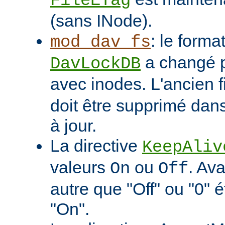
FileETag
(sans INode).
: le format
mod_dav_fs
a changé p
DavLockDB
avec inodes. L'ancien f
doit être supprimé dans
à jour.
La directive
KeepAliv
valeurs
ou
. Ava
On
Off
autre que "Off" ou "0" 
"On".