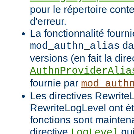
pour le répertoire cont
d'erreur.
La fonctionnalité fourni
da
mod_authn_alias
versions (en fait la dire
AuthnProviderAlia
fournie par
mod_auth
Les directives Rewrite
RewriteLogLevel ont é
fonctions sont mainten
directive
qui
LogLevel