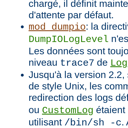
chargé, il définit main
d'attente par défaut.
: la direct
mod_dumpio
n'es
DumpIOLogLevel
Les données sont toujo
niveau
de
trace7
Log
Jusqu'à la version 2.2,
de style Unix, les co
redirection des logs dé
ou
étaient
CustomLog
utilisant
.
/bin/sh -c