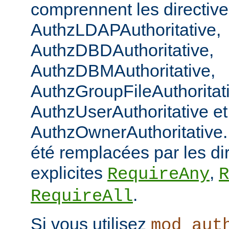
comprennent les directiv
AuthzLDAPAuthoritative,
AuthzDBDAuthoritative,
AuthzDBMAuthoritative,
AuthzGroupFileAuthoritat
AuthzUserAuthoritative et
AuthzOwnerAuthoritative. 
été remplacées par les di
explicites
,
RequireAny
R
.
RequireAll
Si vous utilisez
mod_aut