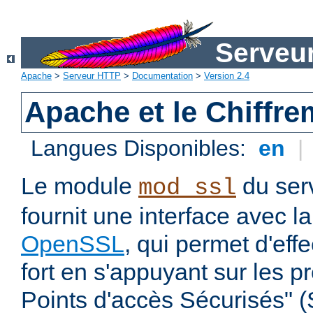
Serveu
Apache
>
Serveur HTTP
>
Documentation
>
Version 2.4
Apache et le Chiffr
Langues Disponibles:
en
|
Le module
du ser
mod_ssl
fournit une interface avec l
OpenSSL
, qui permet d'eff
fort en s'appuyant sur les 
Points d'accès Sécurisés" 