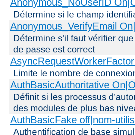
Anonymous_NoUserID On|O
Détermine si le champ identifi
Anonymous_VerifyEmail On|
Détermine s'il faut vérifier q
de passe est correct
AsyncRequestWorkerFacto
Limite le nombre de connexio
AuthBasicAuthoritative On|O
Définit si les processus d'auto
des modules de plus bas niv
AuthBasicFake off|nom-utili
Authentification de base simul