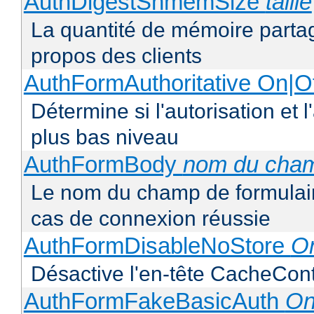
AuthDigestShmemSize
taille
La quantité de mémoire partag
propos des clients
AuthFormAuthoritative On|Of
Détermine si l'autorisation et 
plus bas niveau
AuthFormBody
nom du cha
Le nom du champ de formulaire
cas de connexion réussie
AuthFormDisableNoStore
On
Désactive l'en-tête CacheCont
AuthFormFakeBasicAuth
On