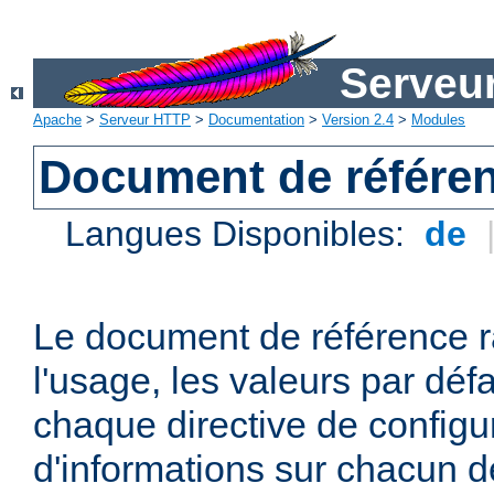
Serveu
Apache
>
Serveur HTTP
>
Documentation
>
Version 2.4
>
Modules
Document de référen
Langues Disponibles:
de
Le document de référence r
l'usage, les valeurs par défa
chaque directive de configu
d'informations sur chacun d