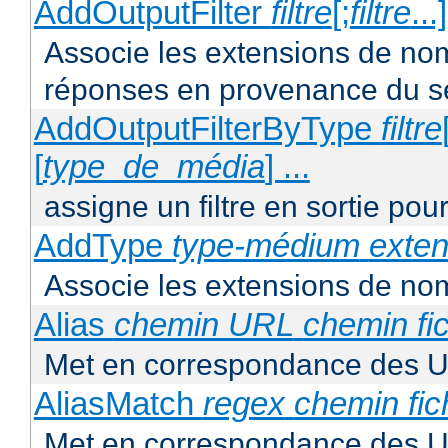
AddOutputFilter
filtre
[;
filtre
...
Associe les extensions de noms 
réponses en provenance du s
AddOutputFilterByType
filtre
[
type_de_média
] ...
assigne un filtre en sortie pou
AddType
type-médium
exten
Associe les extensions de nom
Alias
chemin URL
chemin fic
Met en correspondance des U
AliasMatch
regex
chemin fic
Met en correspondance des UR