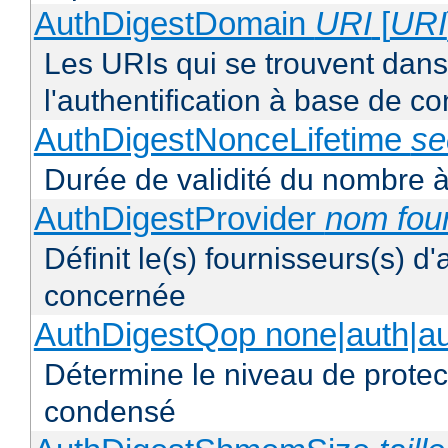
AuthDigestDomain
URI
[
URI
Les URIs qui se trouvent dan
l'authentification à base de 
AuthDigestNonceLifetime
se
Durée de validité du nombre à
AuthDigestProvider
nom fou
Définit le(s) fournisseurs(s) d
concernée
AuthDigestQop none|auth|auth
Détermine le niveau de protect
condensé