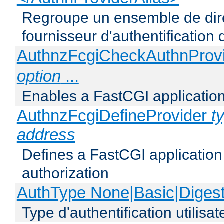
Regroupe un ensemble de direc
fournisseur d'authentification d
AuthnzFcgiCheckAuthnProv
option
...
Enables a FastCGI application
AuthnzFcgiDefineProvider
t
address
Defines a FastCGI application 
authorization
AuthType None|Basic|Diges
Type d'authentification utilisat