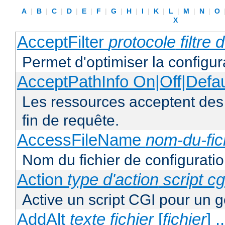
A
|
B
|
C
|
D
|
E
|
F
|
G
|
H
|
I
|
K
|
L
|
M
|
N
|
O
X
AcceptFilter
protocole
filtre
Permet d'optimiser la configur
AcceptPathInfo On|Off|Defau
Les ressources acceptent des
fin de requête.
AccessFileName
nom-du-fic
Nom du fichier de configuratio
Action
type d'action
script cg
Active un script CGI pour un g
AddAlt
texte
fichier
[
fichier
] ..