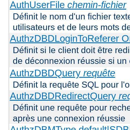
AuthUserFile
chemin-fichier
Définit le nom d'un fichier text
utilisateurs et de leurs mots 
AuthzDBDLoginToReferer O
Définit si le client doit être 
de déconnexion réussie si un
AuthzDBDQuery
requête
Définit la requête SQL pour l'
AuthzDBDRedirectQuery
re
Définit une requête pour recher
après une connexion réussie
AuthzDBMType default|S