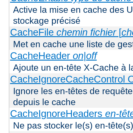
Active la mise en cache des UR
stockage précisé
CacheFile
chemin fichier
[
ch
Met en cache une liste de ges
CacheHeader
on|off
Ajoute un en-tête X-Cache à l
CacheIgnoreCacheControl O
Ignore les en-têtes de requête
depuis le cache
CacheIgnoreHeaders
en-têt
Ne pas stocker le(s) en-tête(s)