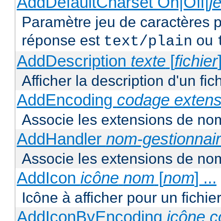
AddDefaultCharset On|Off|
j
Paramètre jeu de caractères p
réponse est
ou
text/plain
AddDescription
texte
[
fichier
Afficher la description d'un fic
AddEncoding
codage
extens
Associe les extensions de nom
AddHandler
nom-gestionnai
Associe les extensions de nom
AddIcon
icône
nom
[
nom
] ...
Icône à afficher pour un fichi
AddIconByEncoding
icône
c