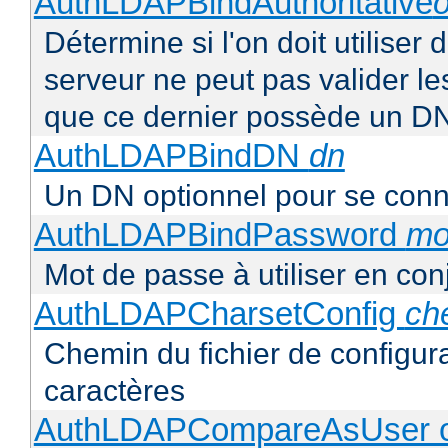
AuthLDAPBindAuthoritative
o
Détermine si l'on doit utiliser 
serveur ne peut pas valider les
que ce dernier possède un D
AuthLDAPBindDN
dn
Un DN optionnel pour se con
AuthLDAPBindPassword
mo
Mot de passe à utiliser en co
AuthLDAPCharsetConfig
ch
Chemin du fichier de configur
caractères
AuthLDAPCompareAsUser o