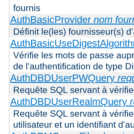
fournis
AuthBasicProvider
nom four
Définit le(les) fournisseur(s) 
AuthBasicUseDigestAlgorit
Vérifie les mots de passe aupr
de l'authentification de type D
AuthDBDUserPWQuery
req
Requête SQL servant à vérifier
AuthDBDUserRealmQuery
Requête SQL servant à vérifi
utilisateur et un identifiant d'a