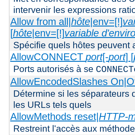
intervenir les expressions rati
Allow from all|
hôte
|env=[!]
va
[
hôte
|env=[!]
variable d'envi
Spécifie quels hôtes peuvent 
AllowCONNECT
port
[-
port
] [
Ports autorisés à se
CONNECT
AllowEncodedSlashes On|O
Détermine si les séparateurs 
les URLs tels quels
AllowMethods reset|
HTTP-m
Restreint l'accès aux méthod