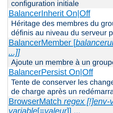
configuration initiale
BalancerInherit On|Off
Héritage des membres du grou
définis au niveau du serveur p
BalancerMember [
balancerur
...]]
Ajoute un membre à un groupe
BalancerPersist On|Off
Tente de conserver les change
de charge après un redémarra
BrowserMatch
regex [!]env-
variable
[=
valeur
]] ...