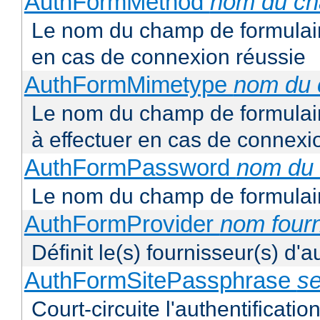
AuthFormMethod
nom du c
Le nom du champ de formulair
en cas de connexion réussie
AuthFormMimetype
nom du
Le nom du champ de formulair
à effectuer en cas de connexi
AuthFormPassword
nom du
Le nom du champ de formulair
AuthFormProvider
nom four
Définit le(s) fournisseur(s) d'
AuthFormSitePassphrase
se
Court-circuite l'authentification