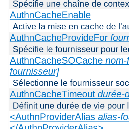
Spécifie une chaîne de context
AuthnCacheEnable
Active la mise en cache de l'au
AuthnCacheProvideFor
four
Spécifie le fournisseur pour l
AuthnCacheSOCache
nom-f
fournisseur]
Sélectionne le fournisseur soca
AuthnCacheTimeout
durée-d
Définit une durée de vie pour
<AuthnProviderAlias
alias-f
</AuthnProviderAlias>