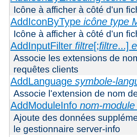
Icône à afficher à côté d'un f
AddIconByType
icône
type 
Icône à afficher à côté d'un f
AddInputFilter
filtre
[;
filtre
...]
e
Associe les extensions de noms 
requêtes clients
AddLanguage
symbole-lang
Associe l'extension de nom de 
AddModuleInfo
nom-module
Ajoute des données supplémen
le gestionnaire server-info