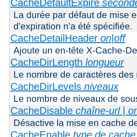
CacheDefaultExpire
second
La durée par défaut de mise 
d'expiration n'a été spécifiée.
CacheDetailHeader
on|off
Ajoute un en-tête X-Cache-Det
CacheDirLength
longueur
Le nombre de caractères des 
CacheDirLevels
niveaux
Le nombre de niveaux de sous
CacheDisable
chaîne-url
|
o
Désactive la mise en cache d
CacheEnable
type de cache