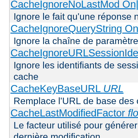
CacheIgnoreNoLastMod On|
Ignore le fait qu'une réponse 
CacheIgnoreQueryString On
Ignore la chaîne de paramètre
CacheIgnoreURLSessionIden
Ignore les identifiants de ses
cache
CacheKeyBaseURL
URL
Remplace l'URL de base des 
CacheLastModifiedFactor
fl
Le facteur utilisé pour génére
dernière modification.