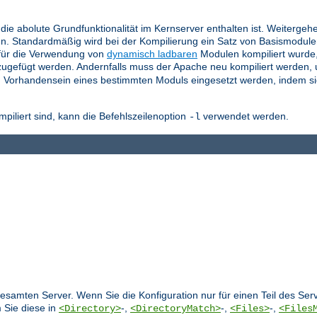
die abolute Grundfunktionalität im Kernserver enthalten ist. Weitergeh
n. Standardmäßig wird bei der Kompilierung ein Satz von Basismodul
für die Verwendung von
dynamisch ladbaren
Modulen kompiliert wurde
ugefügt werden. Andernfalls muss der Apache neu kompiliert werden,
 Vorhandensein eines bestimmten Moduls eingesetzt werden, indem si
liert sind, kann die Befehlszeilenoption
verwendet werden.
-l
 gesamten Server. Wenn Sie die Konfiguration nur für einen Teil des S
 Sie diese in
-,
-,
-,
<Directory>
<DirectoryMatch>
<Files>
<Files