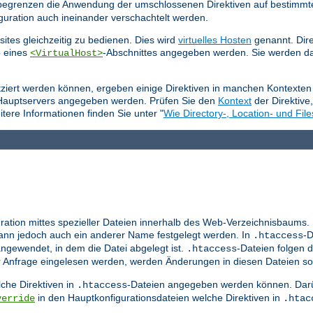
e begrenzen die Anwendung der umschlossenen Direktiven auf bestimmt
guration auch ineinander verschachtelt werden.
ites gleichzeitig zu bedienen. Dies wird
virtuelles Hosten
genannt. Dire
b eines
-Abschnittes angegeben werden. Sie werden da
<VirtualHost>
tziert werden können, ergeben einige Direktiven in manchen Kontexten 
 Hauptservers angegeben werden. Prüfen Sie den
Kontext
der Direktive
tere Informationen finden Sie unter "
Wie Directory-, Location- und File
ration mittes spezieller Dateien innerhalb des Web-Verzeichnisbaums.
nn jedoch auch ein anderer Name festgelegt werden. In
-D
.htaccess
ngewendet, in dem die Datei abgelegt ist.
-Dateien folgen d
.htaccess
er Anfrage eingelesen werden, werden Änderungen in diesen Dateien so
che Direktiven in
-Dateien angegeben werden können. Darü
.htaccess
in den Hauptkonfigurationsdateien welche Direktiven in
verride
.htac