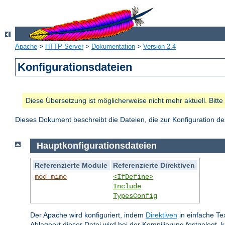
Apache
>
HTTP-Server
>
Dokumentation
>
Version 2.4
Konfigurationsdateien
Diese Übersetzung ist möglicherweise nicht mehr aktuell. Bitt
Dieses Dokument beschreibt die Dateien, die zur Konfiguration 
Hauptkonfigurationsdateien
Referenzierte Module
Referenzierte Direktiven
mod_mime
<IfDefine>
Include
TypesConfig
Der Apache wird konfiguriert, indem
Direktiven
in einfache Te
Ablageort dieser Datei wird bei der Kompilierung festgelegt, 