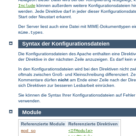
können außerdem weitere Konfigurationsdateien hi
Include
werden. Jede Direktive darf in jeder dieser Konfiguration
Start oder Neustart erkannt.
Der Server liest auch eine Datei mit MIME-Dokumenttypen ein
.
mime.types
Syntax der Konfigurationsdateien
Die Konfigurationsdateien des Apache enthalten eine Direktive
der Direktive in der nächsten Zeile anzuzeigen. Es darf ke
In den Konfigurationsdateien wird bei den Direktiven nicht 
oftmals zwischen Groß- und Kleinschreibung differenziert. Z
Kommentare dürfen
nicht
am Ende einer Zeile nach der Direk
sich Direktiven zur besseren Lesbarbeit einrücken.
Sie können die Syntax Ihrer Konfigurationsdateien auf Fehle
verwenden.
Module
Referenzierte Module
Referenzierte Direktiven
mod_so
<IfModule>