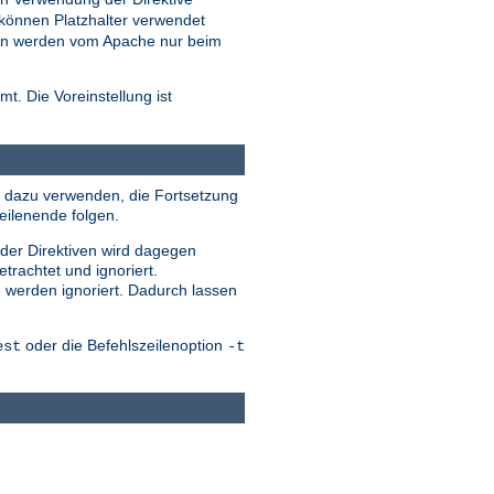
können Platzhalter verwendet
eien werden vom Apache nur beim
t. Die Voreinstellung ist
ile dazu verwenden, die Fortsetzung
eilenende folgen.
 der Direktiven wird dagegen
trachtet und ignoriert.
e werden ignoriert. Dadurch lassen
oder die Befehlszeilenoption
est
-t