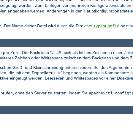
nzugefügt werden. Zum Einfügen von mehreren Konfigurationsdateien 
sdateien angegeben werden. Änderungen in den Hauptkonfigurationsdat
. Der Name dieser Datei wird durch die Direktive
bestimm
TypesConfig
 pro Zeile. Der Backslash "\" läßt sich als letztes Zeichen in einer Ze
in weiteres Zeichen oder Whitespace zwischen dem Backslash und dem Z
zwischen Groß- und Kleinschreibung unterschieden. Bei den Argumenten
eilen, die mit dem Doppelkreuz "#" beginnen, werden als Kommentare be
tive eingefügt werden. Leerzeilen und Whitespaces vor einer Direktiv
r prüfen, ohne den Server zu starten, indem Sie
apache2ctl configt