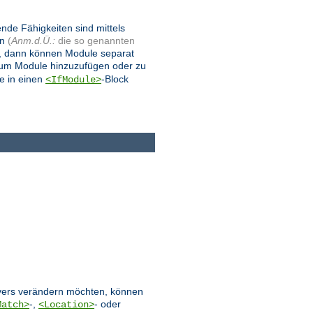
ende Fähigkeiten sind mittels
en
(
Anm.d.Ü.:
die so genannten
, dann können Module separat
 um Module hinzuzufügen oder zu
e in einen
-Block
<IfModule>
ervers verändern möchten, können
-,
- oder
Match>
<Location>