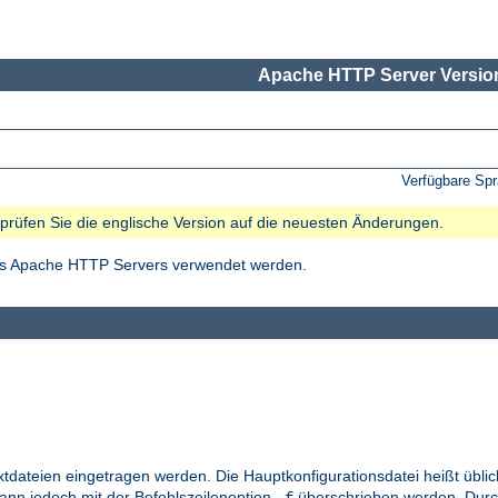
Apache HTTP Server Version
Verfügbare Sp
e prüfen Sie die englische Version auf die neuesten Änderungen.
des Apache HTTP Servers verwendet werden.
xtdateien eingetragen werden. Die Hauptkonfigurationsdatei heißt übl
kann jedoch mit der Befehlszeilenoption
überschrieben werden. Durc
-f