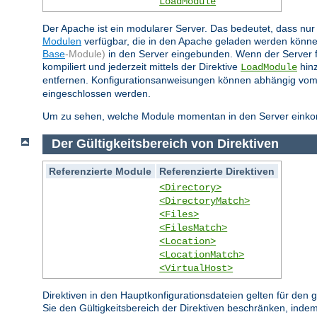
LoadModule
Der Apache ist ein modularer Server. Das bedeutet, dass nur 
Modulen
verfügbar, die in den Apache geladen werden könne
Base
-Module)
in den Server eingebunden. Wenn der Server 
kompiliert und jederzeit mittels der Direktive
hinz
LoadModule
entfernen. Konfigurationsanweisungen können abhängig vom
eingeschlossen werden.
Um zu sehen, welche Module momentan in den Server einkompi
Der Gültigkeitsbereich von Direktiven
Referenzierte Module
Referenzierte Direktiven
<Directory>
<DirectoryMatch>
<Files>
<FilesMatch>
<Location>
<LocationMatch>
<VirtualHost>
Direktiven in den Hauptkonfigurationsdateien gelten für den
Sie den Gültigkeitsbereich der Direktiven beschränken, indem