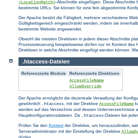
-Abschnitte eingefügen. Diese Abschnitt
<LocationMatch>
bestimmte URLs. Sie können für eine fein abgestimmte Konfi
Der Apache besitzt die Fähigkeit, mehrere verschiedene Webs
Gültigkeitsgereich eingeschränkt werden, indem sie innerhal
bestimmte Website angewendet.
Obwohl die meisten Direktiven in jedem dieser Abschnitte pla
Prozesssteuerung beispielsweise dürfen nur im Kontext des
Direktiven in welche Abschnitte eingefügt werden können. Wei
.htaccess-Dateien
Referenzierte Module
Referenzierte Direktiven
AccessFileName
AllowOverride
Der Apache ermöglicht die dezentrale Verwaltung der Konfigu
gewöhnlich
, mit der Direktive
ka
.htaccess
AccessFileName
werden auf das Verzeichnis und dessen Unterverzeichnisse a
Hauptkonfigurationsdateien. Da
-Dateien bei jed
.htaccess
Prüfen Sie den
Kontext
der Direktive, um herauszufinden, wel
Serveradministrator mit der Einstellung der Direktive
AllowO
dürfen.