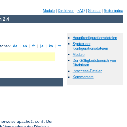
Module
|
Direktiven
|
FAQ
|
Glossar
|
Seitenindex
 2.4
Hauptkonfigurationsdateien
Syntax der
rachen:
de
|
en
|
fr
|
ja
|
ko
|
tr
Konfigurationsdateien
Module
Der Gültigkeitsbereich von
Direktiven
.htaccess-Dateien
Kommentare
icherweise
. Der
apache2.conf
h Verwendung der Direktive